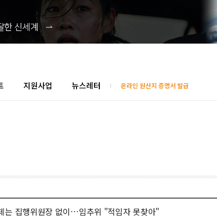
트
지원사업
뉴스레터
온라인 원산지 증명서 발급
제는 집행위원장 없이…임추위 "적임자 못찾아"