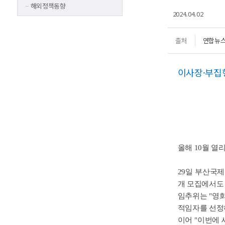
해외정책동향
2024.04.02
출처
연합뉴
이사장·부집
올해 10월 열
29일 부산국
개 모집에서도 
임추위는 "영
적임자를 선정
이어 "이번에