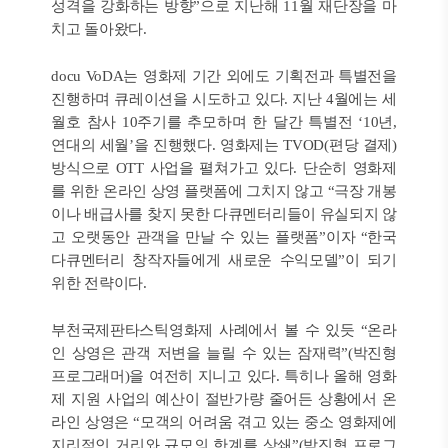
성격을 강화하는 방향”으로 지난해 11월 재단장을 마
치고 돌아왔다.
docu VoDA는 영화제 기간 외에도 기획전과 특별전을
진행하며 큐레이션을 시도하고 있다. 지난 4월에는 세
월호 참사 10주기를 추모하며 한 달간 특별전 ‘10년,
연대의 세월’을 진행했다. 영화제는 TVOD(편당 결제)
방식으로 OTT 사업을 펼쳐가고 있다. 단순히 영화제
를 위한 온라인 상영 플랫폼에 그치지 않고 “극장 개봉
이나 배급사를 찾지 못한 다큐멘터리들이 유실되지 않
고 오랫동안 관객을 만날 수 있는 플랫폼”이자 “한국
다큐멘터리 창작자들에게 새로운 수익모델”이 되기
위한 전략이다.
부천국제판타스틱영화제 사례에서 볼 수 있듯 “온라
인 상영은 관객 저변을 늘릴 수 있는 잠재력”(박진형
프로그래머)을 여전히 지니고 있다. 특히나 올해 영화
제 지원 사업의 예산이 절반가량 줄어든 상황에서 온
라인 상영은 “모객의 어려움 겪고 있는 중소 영화제에
지리적인 거리와 규모의 한계를 상쇄”(박진형 프로그