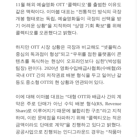
11월 해외 예술영화 OTT ‘콜렉티오’를 출범한 이유도
같은 맥락이다. 이마붑 대표는 “전통적인 방식의 극장
개봉 형태로는 독립, 예술영화들이 극장의 선택을 받
기 어려운 상황”을 지적하며 “상영 기회 확보”를 위해
콜렉티오를 오픈했다고 밝혔다.
하지만 OTT 시장 상황은 극장과 비교해도 “넷플릭스
중심의 독과점이 형성”되고 “우위를 점한 플랫폼이 콘
텐츠를 독식하는 현상이 오프라인보다 심한”(박성림
팀장) 편이다. 2020년 영화수입배급사협회(수배협)와
국내 OTT 간의 저작권료 배분 형식을 두고 일어난 갈
등도 중소형 OTT의 현 상황과 연관되어 있다.
이에 대해 이마붑 대표는 “대형 OTT와 배급사 간의 계
약은 주로 단매가 아닌 수익 배분 형식(RS, Revenue
Share)로 이루어지기 때문에 불합리한 구조”라고 지적
하며, 이런 문제점을 타파하기 위해 “콜렉티오는 적은
금액이라도 단매로 계약”을 진행하고 있다고 밝혔다.
공공사업으로 진행되는 인디그라운드 경우는 “작품마