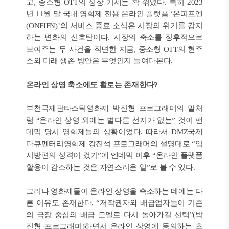
고, 중소형 OTT의 성장 기세는 확 꺾였다. 특히 2023
년 11월 말 국내 영화제 전용 온라인 플랫폼 ‘온피프엔
(ONFIFN)’의 서비스 종료 소식은 시장의 위기를 감지
하는 변화의 신호탄이다. 시장의 축소를 징후적으로
보여주는 두 사건을 직면한 지금, 중소형 OTT의 현주
소와 미래 생존 방안은 무엇인지 들여다본다.
온라인 상영 축소에도 활로는 존재한다?
부천국제판타스틱영화제 박진형 프로그래머의 말처
럼 “온라인 상영 외에는 별다른 선지가 없는” 것이 팬
데믹 당시 영화제들의 상황이었다. 따라서 DMZ국제
다큐멘터리영화제 강진석 프로그래머의 설명대로 “임
시방편의 성격이 컸기”에 엔데믹 이후 “온라인 플랫폼
활용이 감소하는 것은 자연스러운 일”로 볼 수 있다.
그러나 영화제들이 온라인 상영을 축소하는 데에는 다
른 이유도 존재한다. “저작권자와 배급업자들이 기존
의 극장 중심의 배급 모델로 다시 돌아가길 선택”(박
진형 프로그래머)하면서 온라인 상영에 동의하는 초