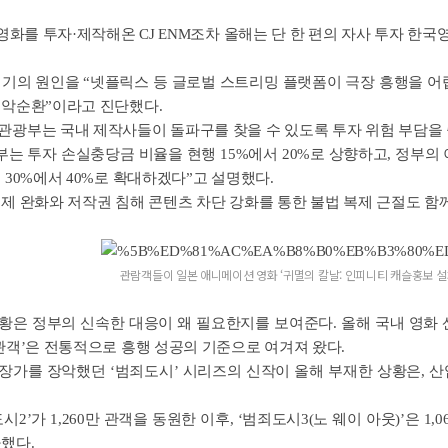
 영화를 투자·제작해온 CJ ENM조차 올해는 단 한 편의 자사 투자 한
기의 원인을 “넷플릭스 등 글로벌 스트리밍 플랫폼이 극장 흥행을 어렵
 악순환”이라고 진단했다.
관광부는 국내 제작사들이 돌파구를 찾을 수 있도록 투자 위험 부담을 
부는 투자 손실충당금 비율을 현행 15%에서 20%로 상향하고, 정부의
 30%에서 40%로 확대하겠다”고 설명했다.
제 완화와 저작권 침해 콘텐츠 차단 강화를 통한 불법 복제 근절도 함
관람객들이 일본 애니메이션 영화
‘귀멸의 칼날: 인피니티 캐슬
홍보 설
은 정부의 신속한 대응이 왜 필요한지를 보여준다. 올해 국내 영화 산
관객’은 전통적으로 흥행 성공의 기준으로 여겨져 왔다.
장가를 장악했던 ‘범죄도시’ 시리즈의 신작이 올해 부재한 상황은, 
.
도시2’가 1,260만 관객을 동원한 이후, ‘범죄도시3(노 웨이 아웃)’은 1,
했다.