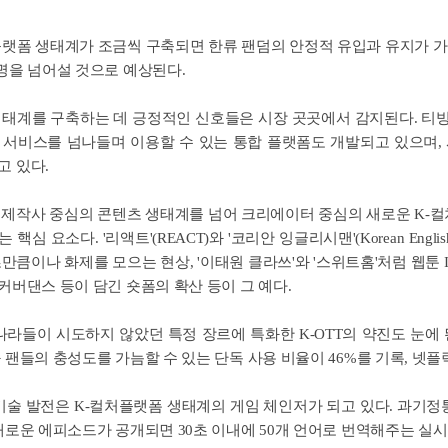
플랫폼 생태계가 조금씩 구축되면 한류 팬덤의 안정적 유입과 유지가 가
명을 넘어설 것으로 예상된다.
생태계를 구축하는 데 긍정적인 신호들은 시장 곳곳에서 감지된다. 티빙
 서비스를 넘나들며 이용할 수 있는 통합 플랫폼도 개발되고 있으며,
고 있다.
 제작사 중심의 콘텐츠 생태계를 넘어 크리에이터 중심의 새로운 K-컬
핵심 요소다. '리액트'(REACT)와 '코리안 잉글리시맨'(Korean Eng
만큼이나 화제를 모으는 현상, '이태원 클라쓰'와 '스위트홈'처럼 웹툰 
커버댄스 등이 담긴 숏폼의 확산 등이 그 예다.
 나라들이 시도하지 않았던 특정 장르에 특화한 K-OTT의 약진도 눈
 팬들의 충성도를 가늠할 수 있는 단독 사용 비율이 46%를 기록, 넷플릭
 기술 발전은 K-컬처플랫폼 생태계의 게임 체인저가 되고 있다. 과기
새로운 에피소드가 공개되면 30초 이내에 50개 언어로 번역해주는 실시