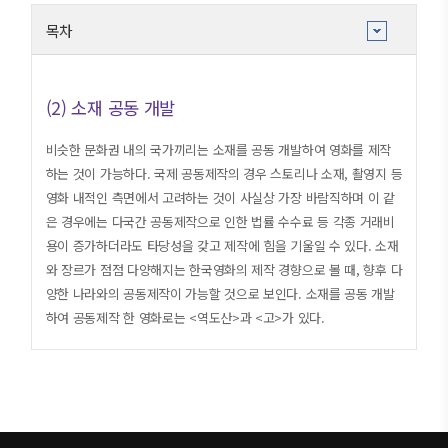
목차
1. 공동제작의 특징
(2) 소재 공동 개발
2. 공동제작의 기획요소
(1) 감독 브랜드 활용
비슷한 문화권 내의 국가끼리는 소재를 공동 개발하여 영화를 제작
(2) 소재 공동 개발
하는 것이 가능하다. 국제 공동제작의 경우 스토리나 소재, 촬영지 등
(3) 원작 라이선스 확보
영화 내적인 측면에서 고려하는 것이 사실상 가장 바람직하며 이 같
(4) 로케이션 촬영
은 경우에는 다국간 공동제작으로 인한 법률 수수료 등 각종 거래비
3. 공동제작 파트너 물색과 선택
용이 증가하더라도 타당성을 갖고 제작에 힘을 기울일 수 있다. 소재
(1) 국제 영화제 등 영화 관련 국제 행사 활용
와 장르가 점점 다양해지는 한국영화의 제작 경향으로 볼 때, 향후 다
(2) 공동제작 지원 프로그램 활용
양한 나라와의 공동제작이 가능할 것으로 보인다. 소재를 공동 개발
(3) 적합한 파트너 선정
하여 공동제작 한 영화로는 <역도산>과 <고>가 있다.
4. 공동제작 계약
(1) 공동제작 계약
(2) 공동제작 인증
5. 현지법인 / SPC