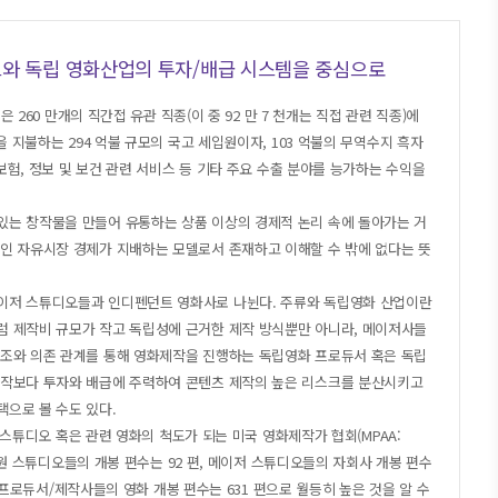
우드와 독립 영화산업의 투자/배급 시스템을 중심으로
은 260 만개의 직간접 유관 직종(이 중 92 만 7 천개는 직접 관련 직종)에
을 지불하는 294 억불 규모의 국고 세입원이자, 103 억불의 무역수지 흑자
 보험, 정보 및 보건 관련 서비스 등 기타 주요 수출 분야를 능가하는 수익을
있는 창작물을 만들어 유통하는 상품 이상의 경제적 논리 속에 돌아가는 거
인 자유시장 경제가 지배하는 모델로서 존재하고 이해할 수 밖에 없다는 뜻
이저 스튜디오들과 인디펜던트 영화사로 나뉜다. 주류와 독립영화 산업이란
럼 제작비 규모가 작고 독립성에 근거한 제작 방식뿐만 아니라, 메이저사들
공조와 의존 관계를 통해 영화제작을 진행하는 독립영화 프로듀서 혹은 독립
제작보다 투자와 배급에 주력하여 콘텐츠 제작의 높은 리스크를 분산시키고
으로 볼 수도 있다.
이저 스튜디오 혹은 관련 영화의 척도가 되는 미국 영화제작가 협회(MPAA:
merica) 회원 스튜디오들의 개봉 편수는 92 편, 메이저 스튜디오들의 자회사 개봉 편수
독립 프로듀서/제작사들의 영화 개봉 편수는 631 편으로 월등히 높은 것을 알 수