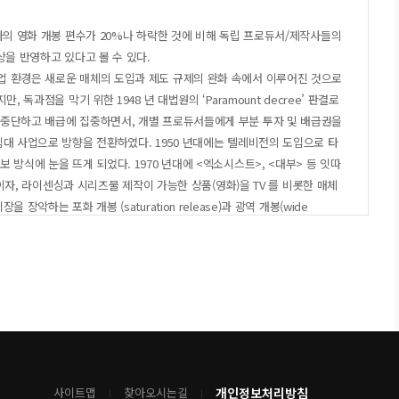
사의 영화 개봉 편수가 20%나 하락한 것에 비해 독립 프로듀서/제작사들의
상을 반영하고 있다고 볼 수 있다.
업 환경은 새로운 매체의 도입과 제도 규제의 완화 속에서 이루어진 것으로
 독과점을 막기 위한 1948 년 대법원의 ‘Paramount decree’ 판결로
 중단하고 배급에 집중하면서, 개별 프로듀서들에게 부분 투자 및 배급권을
임대 사업으로 방향을 전환하였다. 1950 년대에는 텔레비전의 도입으로 타
 방식에 눈을 뜨게 되었다. 1970 년대에 <엑소시스트>, <대부> 등 잇따
먼트이자, 라이센싱과 시리즈물 제작이 가능한 상품(영화)을 TV 를 비롯한 매체
장악하는 포화 개봉 (saturation release)과 광역 개봉(wide
당 소유할 수 있는 매체 수를 제한 하는 법을 해제하는 ‘media
지면서 다국적 거대 미디어 기업들이 전방위적으로 파이프라인(pipeline)이라
방송, 인쇄 매체 등)를 장악하게 되었고 영화 콘텐츠에 대한 판권을 소유하고
pipeline)을 통해 배급하면서 막대한 수익구조와 논리가 발생하는 산업
 기업 구성도를 보면, 다국적 미디어 기업, 케이블 회사, 전자 회사 등의 사업
튜디오들을 비롯한 주요 방송사와 케이블, 음반 회사들을 인수하면서 문어발
개인정보처리방침
사이트맵
찾아오시는길
로듀서/제작사들은 메이저사와의 공생 혹은 의존 관계에 놓일 수밖에 없게