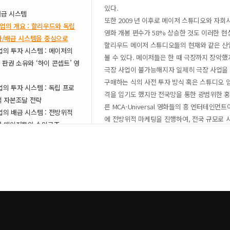
있다.
배급 시스템
또한 2009 년 이후로 메이저 스튜디오와 자회
산업의 개요 : 할리우드와 독립
영화 개봉 편수가 58% 상승한 것도 이러한 현
/배급 시스템을 중심으로
할리우드 메이저 스튜디오들의 현재와 같은 산
업의 투자 시스템 : 메이저의
볼 수 있다. 메이저들은 한 때 극장까지 장악했지만,
 판권 소유와 ‘하이 콘셉트’ 영
극장 사업이 불가능해지자 일제히 극장 사업을
구매하는 식의 사전 투자 방식 혹은 스튜디오 
업의 투자 시스템 : 독립 프로
격을 입기도 했지만 전국망을 통한 광범위한 홍보
 자본조달 전략
른 MCA-Universal 영화들의 흥 엔터테인
업의 배급 시스템 : 전방위적
에 전방위적 마케팅을 진행하여, 전국 규모로 시장을 
와 메이저들의 수익구조
release) 전략을 정착시켰다.
업의 배급 시스템 : 메이저와의
마지막으로 1980 년대 레이건 정부하에 한 기업
의 전략적 배급
deregulation(미디어 규제완화)’이 이루어
에 대한 대응 : 새로운 플레이
일컫는 유통 시장의 모든 경로(위성, 케이블, 
 딜레마들
있는 모회사의 미디어 부서들이 이런 파이프라인(
적 구조를 완성하게 되었다.
배급 시스템
현재 Big 6 라 불리고 있는 메이저 스튜디오의
국영화산업 현황 및 트렌드
적 기반을 가지고 있는 모기업들이 메이저 스
 제작, 투자, 배급 및 상영의
식의 산업적 구조를 강화했고, 따라서 독립 프