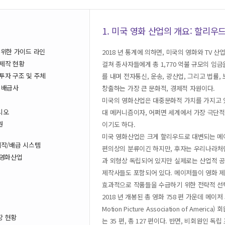
1. 미국 영화 산업의 개요: 할리
 위한 가이드 라인
2018 년 통계에 의하면, 미국의 영화와 TV 산업
 제작 현황
걸쳐 종사자들에게 총 1,770 억불 규모의 임금
 투자 구조 및 주체
를 내며 전자통신, 운송, 광산업, 그리고 법률,
요 배급사
창출하는 가장 큰 문화적, 경제적 자원이다.
미국의 영화산업은 대중문화적 가치를 가지고 
리오
대 메커니즘이자, 어쩌면 세계에서 가장 극단적
원
이기도 하다.
미국 영화산업은 크게 할리우드로 대변되는 메
제작/배급 시스템
편의상의 분류이긴 하지만, 후자는 우리나라처
일본영화산업
과 외형상 독립되어 있지만 실제로는 산업적 
제작사들도 포함되어 있다. 메이저들이 영화 
효과적으로 작품들을 수급하기 위한 전략적 선택
2018 년 개봉된 총 영화 758 편 가운데 메
Motion Picture Association of A
장 현황
는 35 편, 총 127 편이다. 반면, 비회원인 