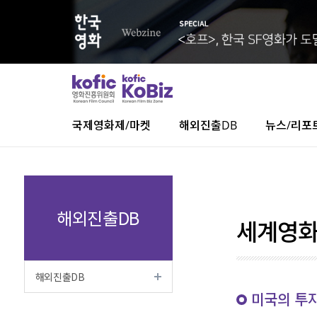
국제영화제/마켓
해외진출DB
뉴스/리포
해외진출DB
세계영화
해외진출DB
미국의 투