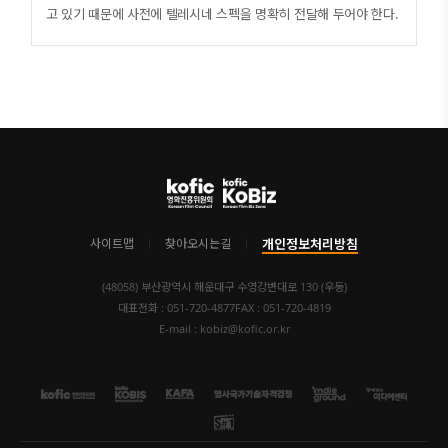
(7) 기타
고 있기 때문에 사전에 텔레시네 스펙을 명확히 전달해 두어야 한다.
1) 위험물품의 포장과 운송
2) 총기 및 도검류의 운송 및 통관
3) 영상트럭 및 발전차 해외 운송 및 통관
4. 해외에서의 장비 렌탈
5. NTSC / PAL 방식의 차이
(1) 방식의 종류
(2) 방식의 차이로 생겨 날 수 있는 문제점
1) 현장 편집
개인정보처리방침
사이트맵
찾아오시는길
2) 후반 작업
(48058) 부산광역시 해운대구 수영강변대로 130 (우동)
6. 보험
대표전화 : 051-720-4877
FAX : 051-720-4819
(1) 인 보험
E-mail : kobiz@kofic.or.kr
(2) 장비 보험
(3) 기타 보험