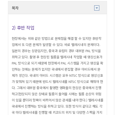
목차
1. 비자
2) 후반 작업
2. 송금
(1) 영화의 공동제작
현장에서는 위와 같은 방법으로 문제점을 해결 할 수 있지만 후반작
(2) 해외 로케이션
업에서 또 다른 문제가 발생할 수 있다. 바로 텔레시네의 문제이다.
(3) 해외에서 판권을 구입하는 경우
일본의 경우는 상관없지만, 중국과 유럽의 경우 대부분 PAL 방식을
(4) 여행자 수표
취하고 있다. 촬영 후 현상된 필름을 텔레시네 작업할 때 영상신호가
(5) 환전
PAL 방식으로 되기 때문에 현장에서 PAL 시스템을 가지고 영상을 확
(6) 현지 통장 개설을 통한 송금
인하는 것에는 문제가 없지만 국내에서 편집할 경우 아비드에서 문
3. 운송 및 통관
제가 생긴다. 국내의 아비드 시스템은 모두 NTSC 방식으로 영상신호
(1) 장비의 해외 운송을 위한 준비 절차
가 맞춰져 있기 때문에 반드시 텔레시네를 NTSC 방식으로 해줘야 한
(2) ATA 카르네
다. 그래서 대부분 중국에서 촬영한 영화들의 현상은 중국에서 진행
(3) 수출입 신고 필증을 통하여 일반 통관하는 경우
하고(현상되지 않은 상태로 필름이 들어올 시에는 필름 손상의 위험
(4) 국가별 현지 통관
이 있을 뿐더러 항목이 바뀌어서 많은 관세를 내야 한다.) 텔레시네를
(5) 장비를 수화물로 직접 가져가는 방법
국내에서 진행하는 방식을 취하고 있다. 또한 방식이 같다고 해도 각
(6) 필름의 운송 및 통관
국 마다 텔레시네를 진행할 때 키코드의 위치 및 다양한 스펙을 가지